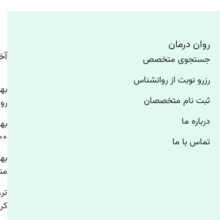
روان درمان
آخ
جستجوی متخصص
رزرو نوبت از روانشناس
ثبت نام متخصصان
رو
درباره ما
به
+۱۰ روانشناس استرس تهران
تماس با ما
به
مت
تر
کر