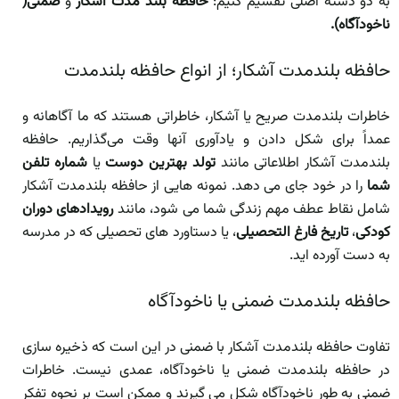
به دو دسته اصلی تقسیم کنیم:
حافظه بلند مدت آشکار
و
ضمنی(
ناخودآگاه).
حافظه بلندمدت آشکار؛ از انواع حافظه بلندمدت
خاطرات بلندمدت صریح یا آشکار، خاطراتی هستند که ما آگاهانه و
عمداً برای شکل دادن و یادآوری آنها وقت می‌گذاریم. حافظه
بلندمدت آشکار اطلاعاتی مانند
تولد بهترین دوست
یا
شماره تلفن
شما
را در خود جای می دهد. نمونه هایی از حافظه بلندمدت آشکار
شامل نقاط عطف مهم زندگی شما می شود، مانند
رویدادهای دوران
کودکی
،
تاریخ فارغ التحصیلی
، یا دستاورد های تحصیلی که در مدرسه
به دست آورده اید.
حافظه بلندمدت ضمنی یا ناخودآگاه
تفاوت حافظه بلندمدت آشکار با ضمنی در این است که ذخیره سازی
در حافظه بلندمدت ضمنی یا ناخودآگاه، عمدی نیست. خاطرات
ضمنی به طور ناخودآگاه شکل می گیرند و ممکن است بر نحوه تفکر