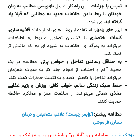
تمرین با جزئیات
: این راهکار شامل
بازنویسی مطالب به زبان
خودتان
یا
ربط دادن اطلاعات جدید به مطالبی که قبلا یاد
گرفته اید
، می‌شود.
ابزار های یادیار
: استفاده از روش های یادیار مانند
قافیه سازی
،
کلمات اختصاری
یا کشیدن تصاویر مربوط به اطلاعات،
می‌تواند به رمزگذاری اطلاعات به شیوه ای به یاد ماندنی تر
کمک کند.
به حداقل رساندن تداخل و حواس پرتی
: مطالعه در یک
محیط آرام و اجتناب از انجام چند کار به صورت همزمان
می‌تواند تداخل را کاهش دهد و به تثبیت خاطرات کمک کند.
حفظ سبک زندگی سالم
:
خواب کافی
،
ورزش
و
رژیم غذایی
مغذی
همگی می‌توانند از سلامت مغز و عملکرد حافظه
حمایت کنند.
مطالعه بیشتر:
آلزایمر چیست؟ علائم، تشخیص و درمان
بیماری فراموشی
، سامانه رزرو “آنلاین” روانشناس و روانپزشک و سایر
پزشک خوب