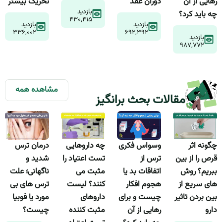
رهایی از آن
تحریک بیشتر
دوران عقد
بازدید
چه باید کرد؟
۴۳۰,۴۱۵
بازدید
بازدید
۳۳۶,۰۰۲
۶۹۲,۳۹۲
بازدید
۹۸۷,۷۷۲
مشاهده همه
مقالات بحث برانگیز
چگونه اثر
وسواس فکری
چه داروهایی
درمان ترس
قرص را از بین
ترس از
تست اعتیاد را
شدید و
ببریم؟ روش
اتفاقات بد یا
مثبت می
ناگهانی؛ علت
های سریع از
هجوم افکار
کنند؟ لیست
ترس های بی
بین بردن تاثیر
چیست و برای
داروهای
مورد یا فوبیا
دارو
رهایی از آن
مثبت کننده
چیست؟