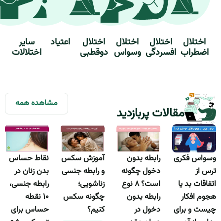
اختلال
اختلال
اختلال
اختلال
اعتیاد
سایر
اضطراب
افسردگی
وسواس
دوقطبی
اختلالات
مشاهده همه
مقالات پربازدید
وسواس فکری
نقاط حساس
رابطه بدون
آموزش سکس
ترس از
بدن زنان در
دخول چگونه
و رابطه جنسی
اتفاقات بد یا
رابطه جنسی،
است؟ ۸ نوع
زناشویی؛
هجوم افکار
۱۰ نقطه
رابطه بدون
چگونه سکس
چیست و برای
حساس برای
دخول در
کنیم؟