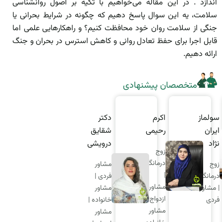
اندازد . در این مقاله می‌خواهیم با تکیه بر اصول روانشناسی
سلامت، یه این سوال پاسخ دهیم که چگونه در شرایط بحرانی یا
جنگی از سلامت روان خود محافظت کنیم؟ و راهکارهایی علمی اما
قابل اجرا برای حفظ تعادل روانی و کاهش استرس در بحران و جنگ
ارائه دهیم.
متخصصان پیشنهادی
کرم
دکتر
علیرضا
سولماز
اکر
حیمی
شقایق
غلامی
ایران
رحی
درویشی
نژاد
وج
زوج
زوج
رمانگر
درمانگر |
درما
مشاور
زوج
مشاور
|
فردی |
درمانگر
شاور
فردی |
مشا
مشاور
| مشاور
زدواج |
سکس
ازدو
خانواده |
فردی
شاور
تراپیست
مشا
مشاور