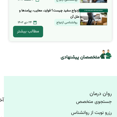
ازدواج سفید چیست؟ فواید، معایب، پیامدها و
علل آن
روانشناسی ازدواج
24 دی 1402
مطالب بیشتر
متخصصان پیشنهادی
روان درمان
آخ
جستجوی متخصص
رزرو نوبت از روانشناس