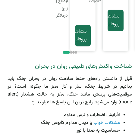
انواده
خان
ازدواج |
مشاهده
زوج
مشاهده
پروفایل
درمانگر
مشاهده
پروفایل
پروفایل
مشاهده
پروفایل
شناخت واکنش‌های طبیعی روان در بحران
قبل از دانستن راه‌های حفظ سلامت روان در بحران جنگ باید
بدانیم در شرایط جنگ، ساز و کار مغز ما چگونه است؟ در
موقعیت‌های پرتنش مانند جنگ، مغز به حالت هشدار (alert
mode) وارد می‌شود. رایج ترین این پاسخ ها عبارتند از:
افزایش اضطراب و ترس مداوم
یا دیدن مداوم کابوس جنگ
مشکلات خواب
حساسیت به صدا یا نور