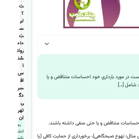
ت
؟
لی
س
ت
۱۰+
روان
شن
ا
س
 است در مورد بارداری خود احساسات متناقض و یا
اف
د شامل […]
سر
دگ
ی
تهر
ان
د احساسات متناقض و یا حتی منفی داشته باشند.
رو
انش
ی مثال؛ تهوع صبحگاهی)، برخورداری از حمایت کافی (یا
ناس