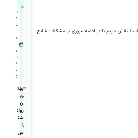
ی
1
4
م
استا تلاش داریم تا در ادامه مروری بر مشکلات شایع
ر
د
ا
د
1
4
0
5
بهت
ری
ن
روان
شن
ا
س