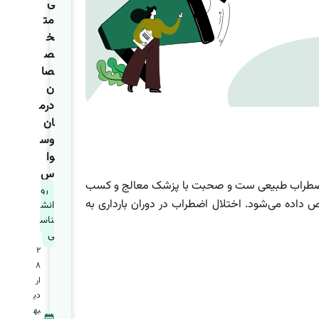
ی
مت
خ
ص
صا
ن
درم
ان
وس
وا
س
مقداری اضطراب طبیعی ست و صحبت با پزشک معالج و کسب
رو
داده می‌شود. اختلال اضطراب در دوران بارداری به
انش
ناس
ی
2
8
ار
دی
به