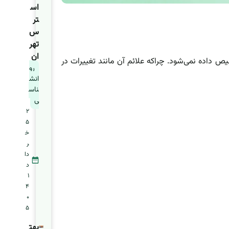
اس
تر
س
تهر
ان
ص داده نمی‌شود. چرا‌که علائم آن مانند تغییرات در
رو
انش
ناس
ی
2
5
خ
ر
دا
د
1
4
0
5
بهت