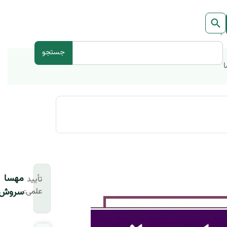
جستجو
ا
مهسا
تأیید
علمی:
سروش