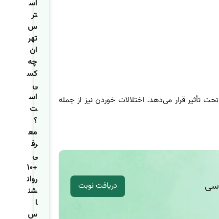
اس
تر
س
تهر
ان
چه
کس
ی
اس
ترین مشکلات روانشناختی در دوران بارداری محسوب می‌شود که از هر ۱۰۰ زن باردار، ۱۰ تا ۱۵ زن را تحت تأثیر قرار می‌دهد. اختلالات خوردن نیز از جمله
ت
؟
مع
رف
ی
+۱۰
روان
اسی
دریافت نوبت
شن
ا
س