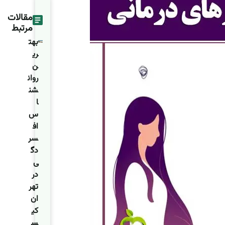
مقالات
مرتبط
بهت
ری
ن
روان
شن
ا
س
اف
سر
دگ
ی
در
تهر
ان
کی
س