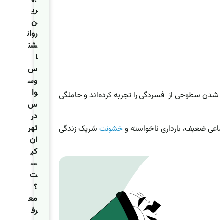
ری
ن
روان
شن
ا
س
وس
وا
ر شدن سطوحی از افسردگی را تجربه کرده‌اند و حاملگی
س
در
تهر
اعی ضعیف، بارداری ناخواسته و
شریک زندگی
خشونت
ان
کی
س
ت
؟
مع
رف