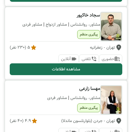
سجاد خاکپور
|
|
مشاور، روانشناس
مشاور ازدواج
مشاور فردی
پیگیری منظم
تهران
- زعفرانیه
5
(
230
نفر)
حضوری
تلفنی
آنلاین
مشاهده اطلاعات
مهسا زارعی
|
مشاور، روانشناس
مشاور فردی
پیگیری منظم
تهران
- جردن (بلوارنلسون ماندلا)
4.9
(
40
نفر)