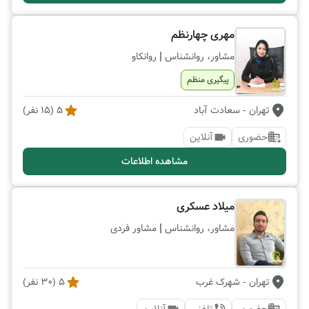
مهری چهارنظم
|
مشاور، روانشناس
روانکاو
پیگیری منظم
تهران
- سعادت آباد
5
(
15
نفر)
حضوری
آنلاین
مشاهده اطلاعات
میلاد عسکری
|
مشاور، روانشناس
مشاور فردی
تهران
- شهرک‌ غرب
5
(
30
نفر)