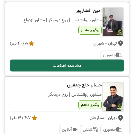
امین افشارپور
|
|
مشاور، روانشناس
زوج درمانگر
مشاور ازدواج
پیگیری منظم
تهران
- شهران
5
(
40
نفر)
حضوری
مشاهده اطلاعات
حسام حاج جعفری
|
مشاور، روانشناس
زوج درمانگر
پیگیری منظم
تهران
- ستارخان
4.7
(
19
نفر)
حضوری
تلفنی
آنلاین