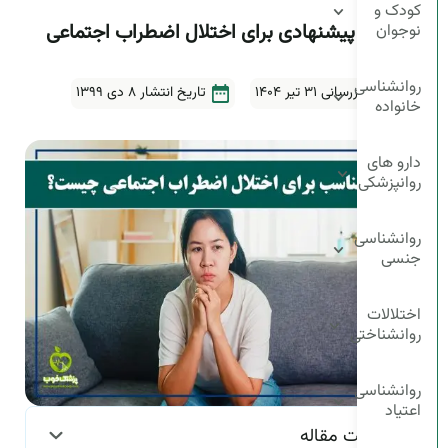
کودک و
درمان‌های پیشنهادی برای اختلال اضطراب اجتماعی
نوجوان
چیست؟
روانشناسی
آخرین بروزرسانی ۳۱ تیر ۱۴۰۴
تاریخ انتشار
8 دی 1399
خانواده
5دقیقه
دارو های
روانپزشکی
روانشناسی
جنسی
اختلالات
روانشناختی
روانشناسی
اعتیاد
فهرست مقاله