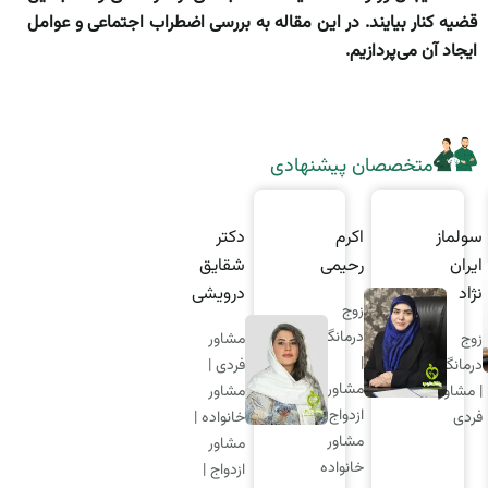
قضیه کنار بیایند.
در این مقاله به بررسی اضطراب اجتماعی و عوامل
ایجاد آن می‌پردازیم.
متخصصان پیشنهادی
سولماز
اکرم
دکتر
ایران
رحیمی
شقایق
نژاد
درویشی
زوج
درمانگر
زوج
مشاور
|
درمانگر
فردی |
مشاور
| مشاور
مشاور
ازدواج |
فردی
خانواده |
مشاور
مشاور
خانواده
ازدواج |