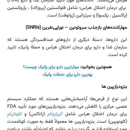
هراس می‌باشند. SSRIهای مورد تأیید سازمان غذا و دارو (FDA)
برای درمان اختلال هراس؛ شامل فلوكستین (پروزاك) ، پاروكستین
(پاكسیل ، پكسوا) و سرترالین (زولوفت) است.
مهارکننده‌های بازجذب سروتونین – نوراپی‌نفرین
(SNRIs)
این داروها، دستۀ دیگری از داروهای ضد‌افسردگی هستند که
سازمان غذا و دارو برای درمان اختلال هراس و حملۀ پانیک، تایید
کرده است.
همچنین بخوانید:
موثرترین دارو برای پانیک چیست؟
بهترین دارو برای حملات پانیک
بنزودیازپین ها
این نوع از قرص‌ها؛ آرامبخش‌هایی هستند که عملکرد سیستم
عصبی مرکزی را کاهش می‌دهند. بنزودیازپین‌های مورد تأیید FDA
برای درمان اختلال هراس شامل
(زاناکس) و
آلپرازولام
کلونازپام
(کلونوپین) است. بنزودیازپین ها معمولاً فقط به صورت کوتاه‌مدت
مورد استفاده قرار می‌گیرند؛ زیرا می‌توانند که اعتیادآور باشند و باعث