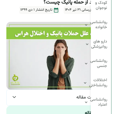
عوارض بعد از حمله پانیک چیست؟
کودک و
نوجوان
آخرین بروزرسانی ۳۱ تیر ۱۴۰۴
تاریخ انتشار
1 دی 1399
5دقیقه
روانشناسی
خانواده
دارو های
روانپزشکی
روانشناسی
جنسی
اختلالات
روانشناختی
فهرست مقاله
روانشناسی
اعتیاد
چکیده مقاله