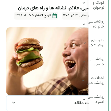
کودک و
پرخوری عصبی، علائم، نشانه ها و راه های درمان
نوجوان
آخرین بروزرسانی ۳۱ تیر ۱۴۰۴
تاریخ انتشار
5 خرداد 1398
روانشناسی
5دقیقه
خانواده
دارو های
روانپزشکی
روانشناسی
جنسی
اختلالات
روانشناختی
روانشناسی
اعتیاد
فهرست مقاله