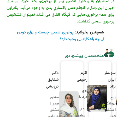
در مبتلایان به پرخوری عصبی پس از پرخوری، یک انگیزه آنی برای
جبران این رفتار با انجام عمل پاکسازیِ بدن به وجود می‌­آید. بنابراین
برای همه پرخوری هایی که گهگاه اتفاق می افتند نمیتوان تشخیص
پرخوری عصبی گذاشت.
همچنین بخوانید:
پرخوری عصبی چیست و برای درمان
آن چه راهکارهایی وجود دارد؟
متخصصان پیشنهادی
کرم
دکتر
علیرضا
سولماز
اکر
حیمی
شقایق
غلامی
ایران
رحی
درویشی
نژاد
وج
زوج
زوج
رمانگر
درمانگر |
درما
مشاور
زوج
مشاور
|
فردی |
درمانگر
شاور
فردی |
مشا
مشاور
| مشاور
زدواج |
سکس
ازدو
خانواده |
فردی