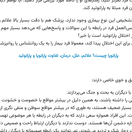
د تمرکز کنید، رفتارهای او را کاملا مورد بررسی قرار دهید. آیا توهم دی
رد مبتلا به پارانوئید کند.
خیص این نوع بیماری وجود ندارد، پزشک هم با دقت بسیار بالا علائم و 
کس‌العمل فرد در رابطه با این سوالات و پاسخ‌هایی که می‌دهد بسیار مه
ر اختلال پارانوئید است یا خیر؟
رای این اختلال پیدا کند، معمولا فرد بیمار را به یک روانشناس یا روانپز
پارانویا چیست؟ علائم، علل، درمان، تفاوت پارانویا و پارانوئید
خلق و خوی خاصی دارند:
 با دیگران به بحث و جنگ می‌پردازند.
نی را داشته باشند، به همین دلیل در بیشتر مواقع با خصومت و خشونت با 
بسیار ضعیف هستند، به طوری که در بیشتر مواقع سوظن و منفی نگری از رف
 این افراد همواره سعی دارند که به دیگران در رابطه با هر موضوعی تهمت 
اره دشمن آن‌ها هستند. دوست ندارند با دیگران ارتباط راحت و صمیمی د
عت دچار شک و تردید می‌شوند، نمی‌توانند یک رابطه صمیمانه با دیگران داش