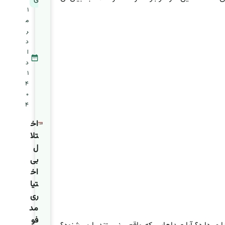
1
م
ر
د
ا
د
1
4
0
4
اخ
تلا
ل
بی‌
اخ
تیا
ری
مد
فو