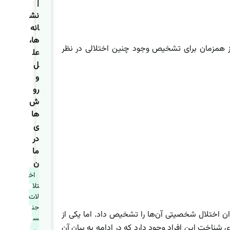
|
نش
انه‌
ها،
یز همزمان برای تشخیص وجود چنین اختلالی در نظر
عل
ل
و
رو
ش‌
ها
ی
در
ما
ن
اخ
تلا
لات
جن
وان اختلال شخصیتی آن‌ها را تشخیص داد. اما یکی از
س
ای شناخت این افراد وجود دارد که در ادامه به بیان آن
ی