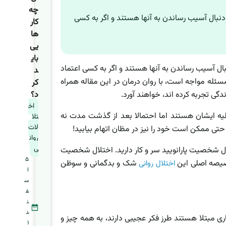
چه
 دنبال آسیب رساندن به آنها هستند و اگر به کسی
کار
ها
یی
بای
نبال آسیب رساندن به آنها هستند و اگر به کسی اعتماد
د
ن مسئله مواجه است، با روان درمان در این مقاله همراه
کر
دگی تجربه کرده اند، خواهند آورد.
د؟
اخ
یه ایشان هستند اما احتمالا بعد از گذشت مدت نه
تلا
لات
 حتی ممکن است خود را نیز در مظان اتهام بیابید!
روان
ی
ختلال شخصیت پارانویید سر و کار دارید. اختلال شخصیت
5
یصه اصلی این
شک و بدگمانی و سوظن
اختلال روانی
ا
س
ف
ن
د
گرفته که خوشه آ (خوشه A) نام دارد. افرادی که به این بیماری مبتلا هستند طرز فکر عجیبی دارند، به همه چیز و
1