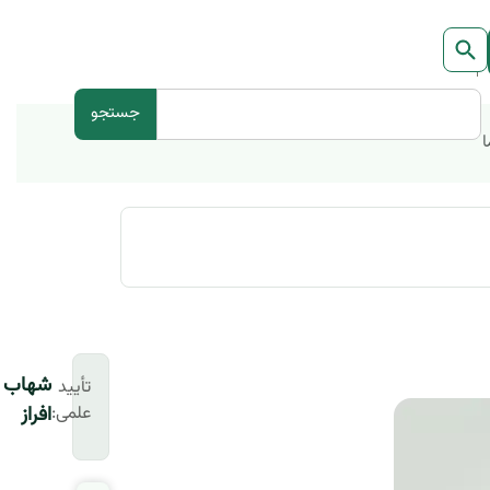
جستجو
ا
شهاب
تأیید
علمی:
افراز