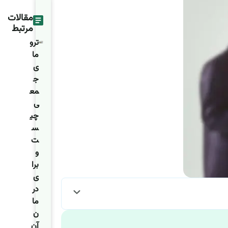
مقالات
مرتبط
ترو
ما
ی
ج
مع
ی
چی
س
ت
و
برا
ی
در
ما
ن
آن