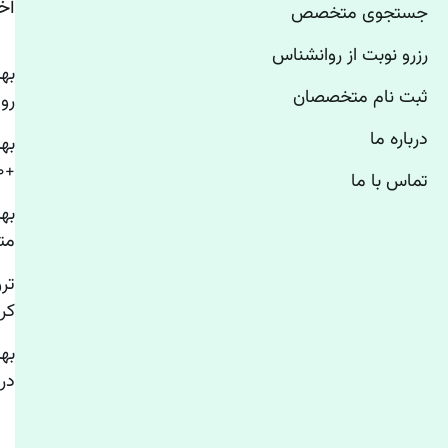
آخ
جستجوی متخصص
رزرو نوبت از روانشناس
ثبت نام متخصصان
رو
درباره ما
به
+۱۰ روانشناس استرس تهران
تماس با ما
به
مت
تر
کر
به
درم