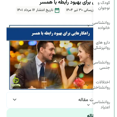
راهکارهایی برای بهبود رابطه با همسر
کودک و
نوجوان
آخرین بروزرسانی ۳۰ تیر ۱۴۰۴
تاریخ انتشار
16 مرداد 1401
5دقیقه
روانشناسی
خانواده
دارو های
روانپزشکی
روانشناسی
جنسی
اختلالات
روانشناختی
فهرست مقاله
روانشناسی
اعتیاد
چکیده مقاله