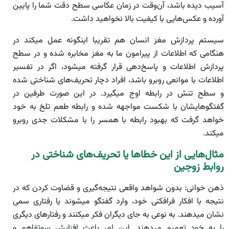
آسیب دیده باشد، آن‌وقت در زمان عکاسی سطح دقت شما را پایین
آورده و عکس‌هایی با کیفیت بالا نخواهید داشت.
سیستم پردازش مغز انسان هم تقریبا اینگونه عمل میکند در
هنگامی که اطلاعات از پیرامون ما به مغز مخابره شده و در سطح
پردازش اطلاعات و پاسخ‌دهی قرار گرفته میشود، اگر در تفسیر
اطلاعات با موانعی روبرو باشد، افراد دچار تحریف‌های شناختی شده
و سطح تنش در رابطه اوج میگیرد. در این صورت طرفین در
گفتگوهایشان با شکست مواجهه شده و رابطه طعم تلخ به خود
خواهد گرفت که بهبود رابطه با همسر را با مشکلات جدی روبرو
میکند.
مثال‌هایی از این خطاها یا تحریف‌های شناختی در
روابط زوجین
ذهن خوانی: بدون شواهد واقعی نتیجه‌گیری و قضاوت کردن که در
نتیجه با افکار فرافکنی خود، وارد گفتگو میشوند یا رفتاری سمی
نشان میدهند. به نوعی به جای دیگران فکر میکنند و رفتارهای دیگری
را به خود تعمیم میدهند. این امر باعث افزایش سوتفاهم و