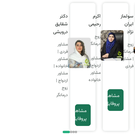
سولماز
اکرم
دکتر
ایران
رحیمی
شقایق
نژاد
درویشی
زوج
درمانگر
زوج
مشاور
|
درمانگر
فردی |
مشاور
| مشاور
مشاور
ازدواج |
فردی
خانواده |
مشاور
مشاور
خانواده
ازدواج |
زوج
درمانگر
مشاهده
پروفایل
مشاهده
پروفایل