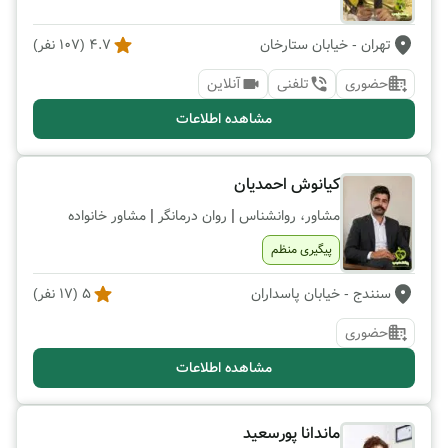
تهران
- خیابان ستارخان
4.7
(
107
نفر)
حضوری
تلفنی
آنلاین
مشاهده اطلاعات
کیانوش احمدیان
|
|
مشاور، روانشناس
روان درمانگر
مشاور خانواده
پیگیری منظم
سنندج
- خیابان پاسداران
5
(
17
نفر)
حضوری
مشاهده اطلاعات
ماندانا پورسعید