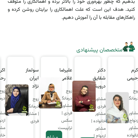
بدهیم که چطور بهره‌وری خود را بالاتر برده و اهمالکاری را متوقف
کنید. هدف این است که علت اهمالکاری را برایتان روشن کرده و
راهکارهای مقابله با آن را آموزش دهیم.
متخصصان پیشنهادی
کرم
دکتر
علیرضا
سولماز
اکر
حیمی
شقایق
غلامی
ایران
رحی
درویشی
نژاد
وج
زوج
زوج
رمانگر
درمانگر |
درما
مشاور
زوج
مشاور
|
فردی |
درمانگر
شاور
فردی |
مشا
مشاور
| مشاور
زدواج |
سکس
ازدو
خانواده |
فردی
شاور
تراپیست
مشا
مشاور
انواده
خان
ازدواج |
مشاهده