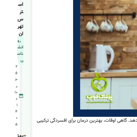
اس
تر
س
تهر
ان
رو
انش
ناس
ی
2
5
خ
ر
دا
د
1
4
0
د. گاهی اوقات، بهترین درمان برای افسردگی ترکیبی
5
بهت