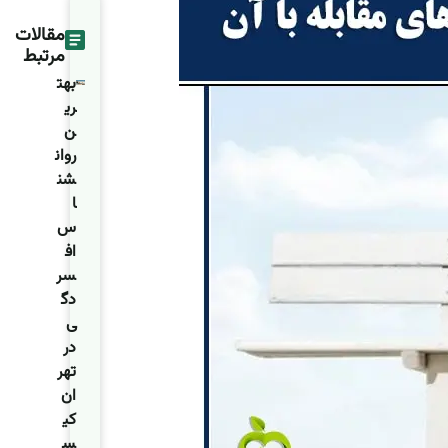
مقالات
مرتبط
بهت
ری
ن
روان
شن
ا
س
اف
سر
دگ
ی
در
تهر
ان
کی
س