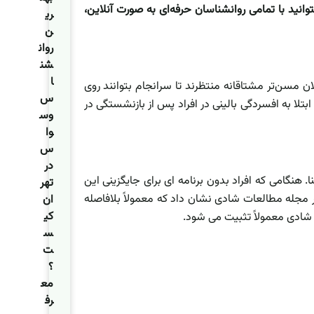
نید با تمامی روانشناسان حرفه‌ای به صورت آنلاین،
ری
ن
روان
شن
ا
 مسن‌تر مشتاقانه منتظرند تا سرانجام بتوانند روی
س
تلا به افسردگی بالینی در افراد پس از بازنشستگی در
وس
وا
س
در
 هنگامی که افراد بدون برنامه ای برای جایگزینی این
تهر
مجله مطالعات شادی نشان داد که معمولاً بلافاصله
ان
کی
شادی معمولاً تثبیت می شود.
س
ت
؟
مع
رف