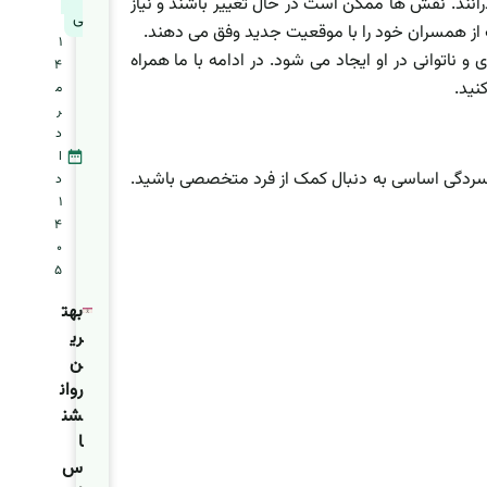
رانند. نقش ها ممکن است در حال تغییر باشند و نیاز
ی
از همسران خود را با موقعیت جدید وفق می دهند.
1
ناتوانی در او ایجاد می شود. در ادامه با ما همراه
4
کنید.
م
ر
د
ا
فسردگی اساسی به دنبال کمک از فرد متخصصی باشید.
د
1
4
0
5
بهت
ری
ن
روان
شن
ا
س