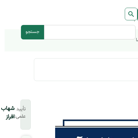
جستجو
ا
شهاب
تأیید
علمی:
افراز