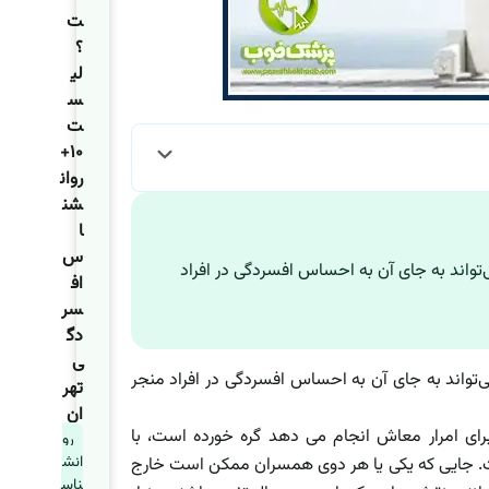
ت
؟
لی
س
ت
۱۰+
روان
شن
ا
س
‌تواند به جای آن به احساس افسردگی در افراد
اف
سر
دگ
ی
ی‌تواند به جای آن به احساس افسردگی در افراد منجر
تهر
ان
ی امرار معاش انجام می دهد گره خورده است، با
رو
انش
ت. جایی که یکی یا هر دوی همسران ممکن است خارج
ناس