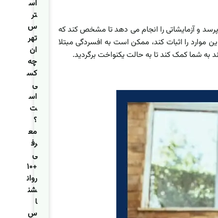
اس
تر
س
ی‌پرسد و آزمایشاتی را انجام می دهد تا مشخص کند که
تهر
ین موارد را اثبات کند، ممکن است به افسردگی مبتلا
ان
ند به شما کمک کند تا به حالت یکنواخت برگردید.
چه
کس
ی
اس
ت
؟
مع
رف
ی
+۱۰
روان
شن
ا
س