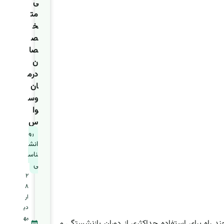
ی
مت
خ
ص
صا
ن
درم
ان
وس
وا
س
رو
انش
ناس
ی
2
8
ار
دی
به
ند راه برای استفاده حداکثری از دوران بازنشستگی و