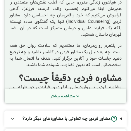
در هیاهوی زندگی مدرن، جایی که اغلب نقش‌های متعددی را
هم‌زمان ایفا می‌کنیم (همسر، والد، کارمند، فرزند)، گاهی
فراموش می‌کنیم که خودِ واقعی‌مان چه احساسی دارد. مشاور
فردی (Individual Counseling) تنها یک گفتگوی ساده نیست؛
بلکه یک فرآیند علمی و درمانی متمرکز است که در آن، شما
قهرمان داستان هستید.
در پلتفرم روان‌درمان، ما معتقدیم که سلامت روان حق همه
است. چه به دنبال یک
مشاور فردی در کاشمر
باشید و چه ترجیح
دهید جلسات خود را آنلاین برگزار کنید، هدف ما اتصال شما به
متخصصانی است که بدون قضاوت، شنونده شما باشند.
مشاوره فردی دقیقاً چیست؟
مشاوره فردی یا روان‌درمانی انفرادی، فرآیندی دو طرفه بین
مراجع و متخصص سلامت روان است. هدف این جلسات، الهام
مشاهده بیشتر
بخشیدن به تغییر و بهبود کیفیت زندگی است. بسیاری از افراد
تصور می‌کنند که صحبت با یک دوست صمیمی می‌تواند جایگزین
تراپی شود، اما تفاوت‌های بنیادینی وجود دارد:
مشاور فردی چه تفاوتی با مشاوره‌های دیگر دارد؟
بی‌طرفی مطلق:
یک مشاور فردی آموزش دیده است تا
بدون جانبداری و دخالت دادن احساسات شخصی، به شما