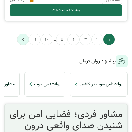
آنلاین
5
(
34
نفر)
مشاهده اطلاعات
11
10
...
5
4
3
2
1
پیشنهاد روان درمان
روانشناس خوب در کاشمر
روانشناس خوب
مشاور فر
مشاور فردی؛ فضایی امن برای
شنیدن صدای واقعی درون