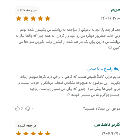
مریم
مراجعه کننده
1404/12/10
بعد از چند بار تجربه ناموفق از مراجعه به روانشناس پشیمون شده بودم
ولی خانم صفرپور دوباره من رو امید وار کردن، به همه چیز اگه واقعا نیاز به
روانشناس دارین برای یک بار هم شده از ایشون وقت بگیرین منو دعا می
کنین 😊
پاسخ متخصص
مریم عزیز، کاملاً طبیعی‌هست که گاهی با برخی درمانگرها نتونیم ارتباط
بگیریم، این موضوع به هیچ‌وجه نشانه‌ی ضعف درمانگر یا خودت نیست و
برای خیلی‌ها پیش میاد. چیزی که برای من بسیار زیباست، روحیه
جست‌وجوگر و تلاش مستمر خودته 🌱
6
0
موافق این دیدگاه هستید؟
کاربر ناشناس
مراجعه کننده
1404/12/11