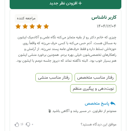
افزودن نظر جدید
کاربر ناشناس
مراجعه کننده
1404/12/04
چیزی که خانم دکتر رو از بقیه متمایز می‌کنه نگاه علمی و آکادمیک ایشون
به مسائل هست. آدم حس می‌کنه با کسی حرف می‌زنه که واقعاً روی
حوزه‌اش تسلط داره و فقط حرف‌های عامه پسند نمی‌زنه. از آرامش و
راهکارهای تخصصی‌شون خیلی بهره بردم. همچنین برخورد منشی ایشون
هم بسیار خوب بود. البته ناگفته نماند که دیروز جلسه دومم با ایشون بود.
رفتار مناسب متخصص
رفتار مناسب منشی
نوبت‌دهی و پیگیری منظم
پاسخ متخصص
ممنونم از نظرتون. در مسیر رشد و آگاهی باشید 🪴
16
0
موافق این دیدگاه هستید؟