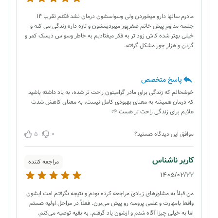
مادرم سالها دارو میخوردن ولی وسواسشون درمان نشد فکنم تقریبا ۱۴
جلسه مداوم پیش خانم صفرپور میبردیمشون و تازه داره زندگی می کنه و
خیلی بهتر شده کاش زود تر به فکر میفتادیم به خاطر وسواس دیسک کمر و
گردن و هزار جور مشکل گرفته.
پاسخ متخصص
خوشحالم که زندگی برای مادر گرامیتون راحت تر شده، به یاد داشته باشید
که درمان همیشه به معنای بهبودی کامل نیست، به معنای کاهش شدت
علایم برای زندگی راحت تر هست 🌱
5
0
موافق این دیدگاه هستید؟
کاربر ناشناس
مراجعه کننده
1405/02/22
من قبلاً به مشاورهای زیادی مراجعه کرده بودم و نتیجه نگرفتم امت ایشون
واقعا بامهارت و علمی پروسه رو پیش می‌برن. فعلاً در مراحل اولیه هستم
اما به خیلی چیزا آگاه شدم و ازشون یاد گرفتم. به بقیه توصیه می‌کنم.