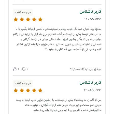
کاربر ناشناس
مراجعه کننده
1405/01/25
مدتها بود دنبال درمانگر خوب بودم و نمیتونستم با کسی ارتباط بگیرم تا با
خانم دکتر توسط يكي از دوستانم آشنا شدم و برای بار اول با تردید زیاد رفتم
میتونم به جرات بگم ایشون فوق العاده عالی بودن در ارتباط گرفتن و
همدلی و شنوده ی خیلی خوبی هستن . دكتر عزيزم خواستم ازتون تشکر
کنم و قدرداني از شما ممنون که کنارم هستید 🌹
4
0
موافق این دیدگاه هستید؟
کاربر ناشناس
مراجعه کننده
1405/01/23
من از آلمان به پیشنهاد یکی از دوستانم با ایشون تراپی دارم اینجا با بیمه
خیلی هم سخت و دیر نوبت میدن هم ارتباط گرفتن با نیتیو سخته
خداروشکر خانم دکتر رو پیدا کردم بی نهایت راضی هستم.