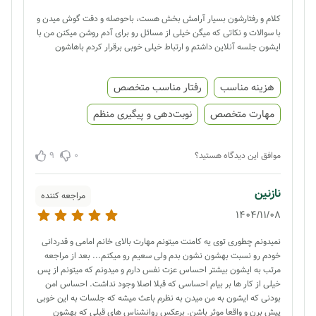
کلام و رفتارشون بسیار آرامش بخش هست، باحوصله و دقت گوش میدن و
با سوالات و نکاتی که میگن خیلی از مسائل رو برای آدم روشن میکنن من با
ایشون جلسه آنلاین داشتم و ارتباط خیلی خوبی برقرار کردم باهاشون
هزینه مناسب
رفتار مناسب متخصص
مهارت متخصص
نوبت‌دهی و پیگیری منظم
9
0
موافق این دیدگاه هستید؟
نازنین
مراجعه کننده
1404/11/08
نمیدونم چطوری توی یه کامنت میتونم مهارت بالای خانم امامی و قدردانی
خودم رو نسبت بهشون نشون بدم ولی سعیم رو میکنم... بعد از مراجعه
مرتب به ایشون بیشتر احساس عزت نفس دارم و میدونم که میتونم از پس
خیلی از کار ها بر بیام احساسی که قبلا اصلا وجود نداشت. احساس امن
بودنی که ایشون به من میدن به نظرم باعث میشه که جلسات به این خوبی
پیش برن و واقعا موثر باشن. برعکس روانشناس های قبلی که بهشون