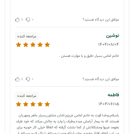
8
0
موافق این دیدگاه هستید؟
نوشین
مراجعه کننده
1404/08/04
خانم امامی بسیار دقیق و با مهارت هستن .
8
0
موافق این دیدگاه هستید؟
فاطمه
مراجعه کننده
1404/06/05
باسلام،وخدا قوت به خانم امامی عزیزم،اشان مشاورربسیار ماهر ومهربان
هستند که به بیمار آرامش میده وطرف را وارد یه چالش میکند که خود طرف
بفهمد عیبها ومشکلاتش از کجا نشئت گرفته که اتفاقا خیلی کار خوبیه برای
من این اتفاق افتاد وخودم بجای اینکه صورت مسئله را پاک کنیم مسئله را