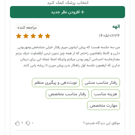
انتخاب پزشک کمک کنید
افزودن نظر جدید
الهه
مراجعه کننده
1405/02/24
من سه جلسه هست که پیش ایشون میرم رفتار خیلی متشخص ومهربونی
دارن و کاملا باهاشون راحتم که از همه چیز بدون ترس ازقضاوت حرف بزنم
بعدازجلسه احساس آروم بودن میکنم واینکه اصلا عجله ایی برای درمان
ندارن که ازهمون جلسه اول راهکار بدن پیش میرن تا ریشه یابی کنند
رفتار مناسب منشی
نوبت‌دهی و پیگیری منظم
هزینه مناسب
رفتار مناسب متخصص
مهارت متخصص
9
0
موافق این دیدگاه هستید؟