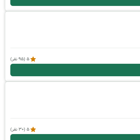
5
(
95
نفر)
5
(
30
نفر)