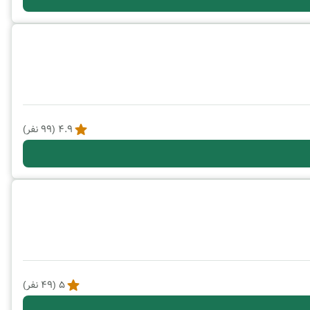
4.9
(
99
نفر)
5
(
49
نفر)