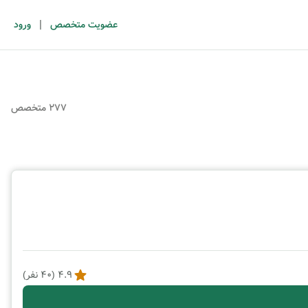
|
عضویت متخصص
ورود
277 متخصص
4.9
(
40
نفر)