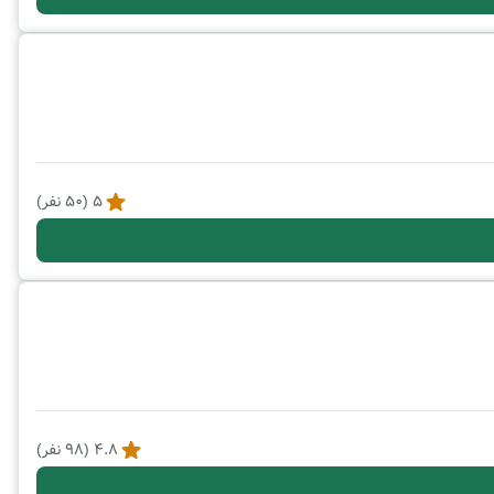
5
(
50
نفر)
4.8
(
98
نفر)