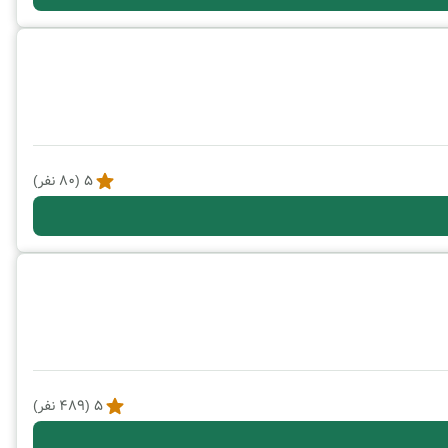
5
(
80
نفر)
5
(
489
نفر)