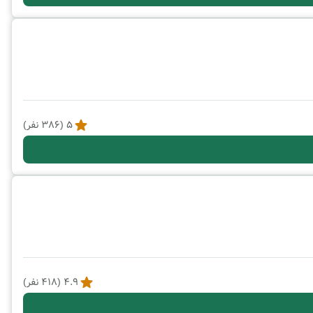
5
(
386
نفر)
4.9
(
418
نفر)