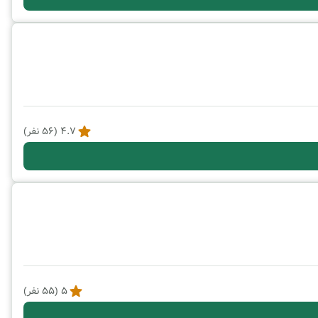
4.7
(
56
نفر)
5
(
55
نفر)