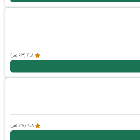
4.8
(
63
نفر)
4.8
(
38
نفر)