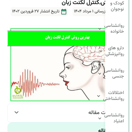
بهترین روش کنترل لکنت زبان
کودک و
نوجوان
آخرین بروزرسانی ۱ مرداد ۱۴۰۴
تاریخ انتشار
27 فروردین 1402
5دقیقه
روانشناسی
خانواده
دارو های
روانپزشکی
روانشناسی
جنسی
اختلالات
روانشناختی
فهرست مقاله
روانشناسی
اعتیاد
چکیده مقاله