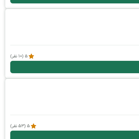
5
(
10
نفر)
5
(
53
نفر)