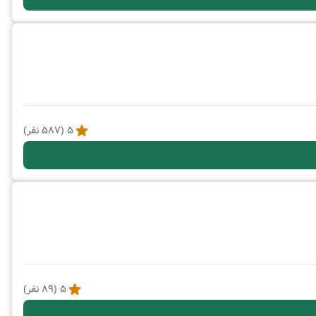
5
(
587
نفر)
5
(
89
نفر)