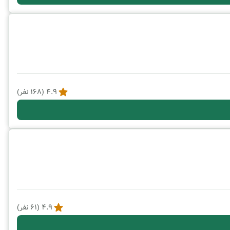
4.9
(
168
نفر)
4.9
(
61
نفر)