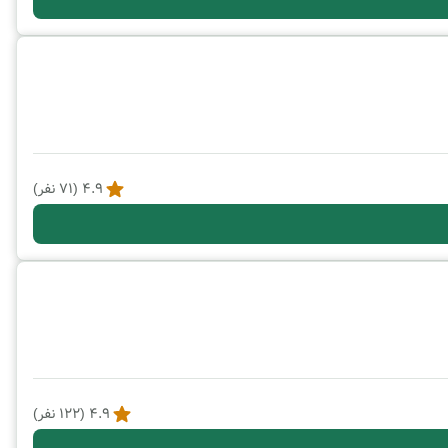
4.9
(
71
نفر)
4.9
(
122
نفر)