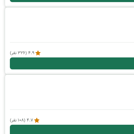
4.9
(
326
نفر)
4.7
(
108
نفر)