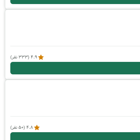
4.9
(
333
نفر)
4.8
(
50
نفر)