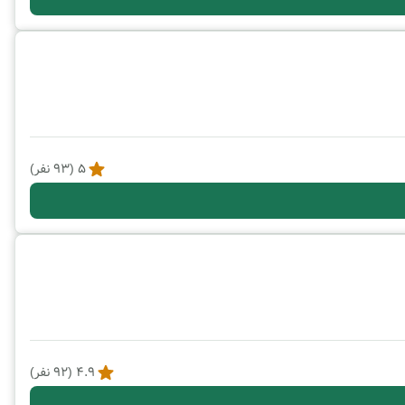
5
(
93
نفر)
4.9
(
92
نفر)