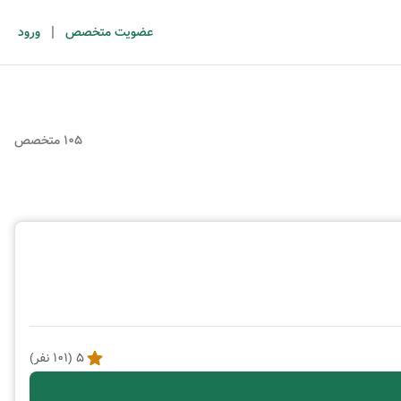
|
عضویت متخصص
ورود
105 متخصص
5
(
101
نفر)