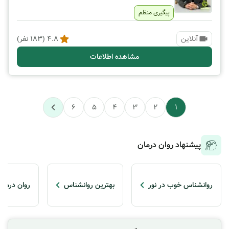
پیگیری منظم
آنلاین
4.8
(
183
نفر)
مشاهده اطلاعات
6
5
4
3
2
1
پیشنهاد روان درمان
روانشناس خوب در نور
بهترین روانشناس
روان درمان