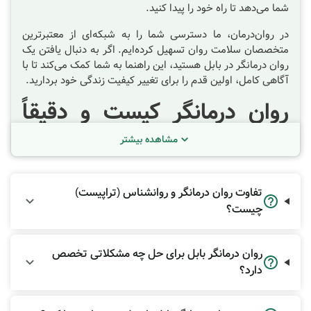
شما می‌دهد تا راه خود را پیدا کنید.
در روان‌درمان، ما دسترسی شما را به شبکه‌ای از معتبرترین
متخصصان سلامت روان تسهیل کرده‌ایم. اگر به دنبال یافتن یک
روان درمانگر در بابل
هستید، این راهنما به شما کمک می‌کند تا با
آگاهی کامل، اولین قدم را برای تغییر کیفیت زندگی خود بردارید.
روان درمانگر کیست و دقیقاً
چه کاری انجام می‌دهد؟
مشاهده بیشتر
بسیاری از افراد تصور می‌کنند کار روان درمانگر نصیحت کردن یا
دادن راهکارهای فوری است. اما واقعیتِ علمی متفاوت است.
روان‌درمانی که به آن "گفتگو درمانی" نیز می‌گویند، فرآیندی است
تفاوت روان درمانگر و روانشناس (تراپیست)
که در آن متخصص با استفاده از تکنیک‌های علمی، به شما کمک
چیست؟
می‌کند تا:
ریشه‌های عمیق افکار و احساسات خود را بشناسید.
روان درمانگر بابل برای حل چه مشکلاتی تخصص
الگوهای رفتاری تکرار شونده و آسیب‌زا را شناسایی کنید.
دارد؟
مهارت‌های سازگاری با استرس و بحران‌های زندگی را
بیاموزید.