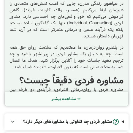
در هیاهوی زندگی مدرن، جایی که اغلب نقش‌های متعددی را
هم‌زمان ایفا می‌کنیم (همسر، والد، کارمند، فرزند)، گاهی
فراموش می‌کنیم که خودِ واقعی‌مان چه احساسی دارد. مشاور
فردی (Individual Counseling) تنها یک گفتگوی ساده نیست؛
بلکه یک فرآیند علمی و درمانی متمرکز است که در آن، شما
قهرمان داستان هستید.
در پلتفرم روان‌درمان، ما معتقدیم که سلامت روان حق همه
است. چه به دنبال یک
مشاور فردی در پیرانشهر
باشید و چه
ترجیح دهید جلسات خود را آنلاین برگزار کنید، هدف ما اتصال
شما به متخصصانی است که بدون قضاوت، شنونده شما باشند.
مشاوره فردی دقیقاً چیست؟
مشاوره فردی یا روان‌درمانی انفرادی، فرآیندی دو طرفه بین
مراجع و متخصص سلامت روان است. هدف این جلسات، الهام
مشاهده بیشتر
بخشیدن به تغییر و بهبود کیفیت زندگی است. بسیاری از افراد
تصور می‌کنند که صحبت با یک دوست صمیمی می‌تواند جایگزین
تراپی شود، اما تفاوت‌های بنیادینی وجود دارد:
مشاور فردی چه تفاوتی با مشاوره‌های دیگر دارد؟
بی‌طرفی مطلق:
یک مشاور فردی آموزش دیده است تا