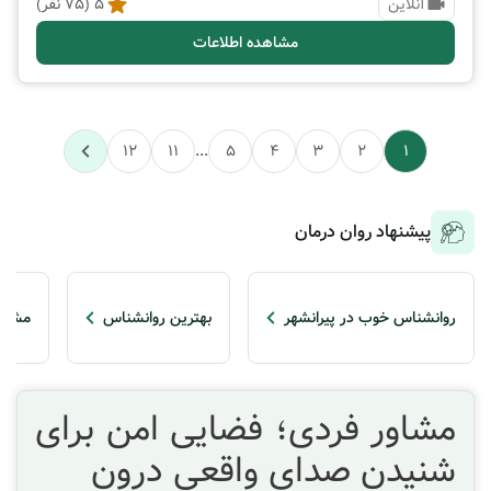
آنلاین
5
(
75
نفر)
مشاهده اطلاعات
12
11
...
5
4
3
2
1
پیشنهاد روان درمان
روانشناس خوب در پیرانشهر
بهترین روانشناس
مشاور
مشاور فردی؛ فضایی امن برای
شنیدن صدای واقعی درون