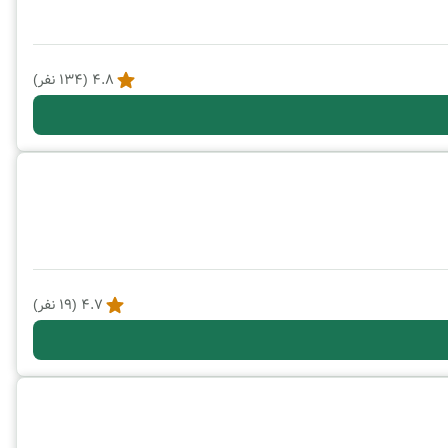
4.8
(
134
نفر)
4.7
(
19
نفر)