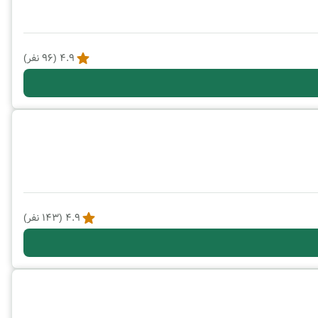
4.9
(
96
نفر)
4.9
(
143
نفر)