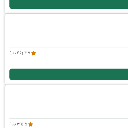
4.9
(
46
نفر)
5
(
39
نفر)