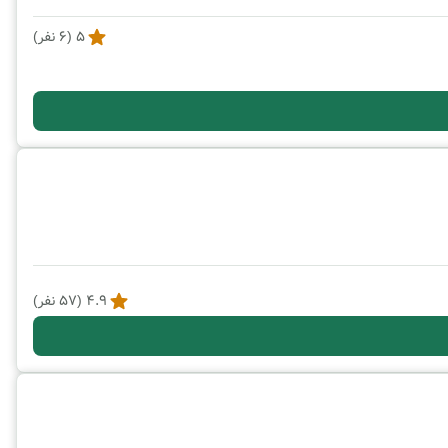
5
(
6
نفر)
4.9
(
57
نفر)