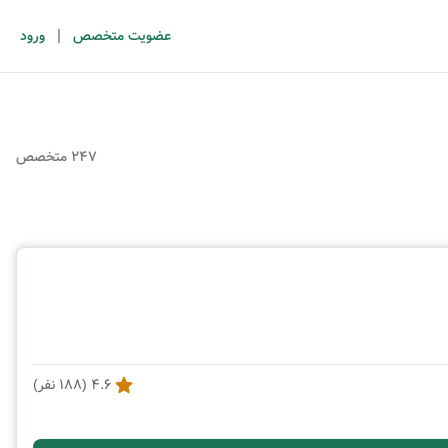
|
عضویت متخصص
ورود
247 متخصص
4.6
(
188
نفر)