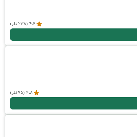
4.6
(
238
نفر)
4.8
(
95
نفر)