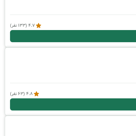
4.7
(
133
نفر)
4.8
(
63
نفر)