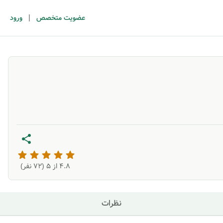
|
عضویت متخصص
ورود
4.8
از ۵ (
72
نفر)
نظرات