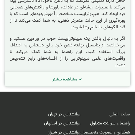
خاص دارد؛ تکنیکی قدرتمند که به ذهن ناخودآگاه دسترسی پیدا
می‌کند تا تغییرات ریشه‌ای در عادات، باورها و واکنش‌های هیجانی
فرد ایجاد کند. هیپنوتراپیست متخصص آموزش‌دیده‌ای است که با
بهره‌گیری از این حالت متمرکز ذهنی، به شما کمک می‌کند تا از
قید الگوهای ناسالم رها شوید.
اگر به دنبال یافتن یک
هیپنوتراپیست خوب در
ورامین
هستید و
می‌خواهید از پتانسیل نهفته ذهن خود برای دستیابی به اهداف
بزرگ استفاده کنید، این راهنما به شما کمک می‌کند تا
واقعیت‌های علمی هیپنوتراپی را از افسانه‌های رایج تشخیص
دهید.
هیپنوتراپی چیست؟
مشاهده بیشتر
برخلاف آنچه در فیلم‌ها و نمایش‌های تلویزیونی می‌بینیم،
هیپنوتیزم به معنای خوابیدن یا از دست دادن کنترل نیست.
هیپنوتیزم، یک حالت تغییر یافته آگاهی است که در آن فرد در
حالت آرامش عمیق و توجه متمرکز قرار می‌گیرد. این حالتی است
صفحه اصلی
روانشناس در تهران
که شما هر روز به‌طور طبیعی آن را تجربه می‌کنید، مثلاً وقتی در
جاده رانندگی می‌کنید و ناگهان متوجه نمی‌شوید که چگونه به
راهنما و سوالات متداول
روانشناس در اصفهان
مقصد رسیده‌اید و یا وقتی در فیلمی غرق می‌شوید و صدای
همکاری و عضویت متخصصان
روانشناس در شیراز
اطرافتان را نمی‌شنوید.