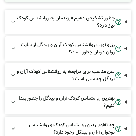
بیابید.
روانشناس کودک کیست و چه
چطور تشخیص دهیم فرزندمان به روانشناس کودک
تفاوتی با روانپزشک دارد؟
نیاز دارد؟
روانشناس کودک (Child Psychologist) فردی است که دارای
تحصیلات عالی و آموزش بالینی گسترده در ارزیابی و درمان
رزرو نوبت روانشناس کودک آران و بیدگل از سایت
مسائل روانی، عاطفی و رفتاری کودکان و نوجوانان است.
روان درمان چطور است؟
وظایف اصلی روانشناس کودک:
ارزیابی تخصصی:
انجام تست‌های هوش، توجه، شخصیت
سن مناسب برای مراجعه به روانشناس کودک آران و
و غربالگری اختلالات رشدی برای تشخیص دقیق مشکلات
بیدگل چه سنی است؟
یادگیری، ADHD، یا
اوتیسم
.
درمان غیردارویی:
استفاده از رویکردهای درمانی مانند
بازی‌درمانی (Play Therapy)،
رفتاردرمانی شناختی (CBT)
بهترین روانشناس کودک آران و بیدگل را چطور پیدا
و درمان‌های مبتنی بر ارتباط والد-کودک.
کنیم؟
مشاوره با والدین:
ارائه راهنمایی و آموزش مهارت‌های
فرزندپروری موثر برای مدیریت رفتارهای چالش‌برانگیز در
خانه.
چه تفاوتی بین روانشناس کودک و روانشناس
نوجوان آران و بیدگل وجود دارد؟