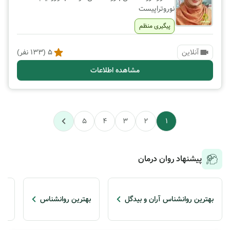
نوروتراپیست
پیگیری منظم
آنلاین
5
(
133
نفر)
مشاهده اطلاعات
5
4
3
2
1
پیشنهاد روان درمان
بهترین روانشناس آران و بیدگل
بهترین روانشناس
رو