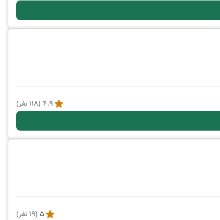
4.9
(
118
نفر)
5
(
19
نفر)