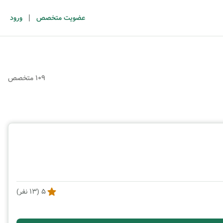
|
عضویت متخصص
ورود
109 متخصص
5
(
13
نفر)