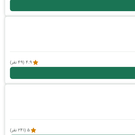
4.9
(
49
نفر)
5
(
241
نفر)