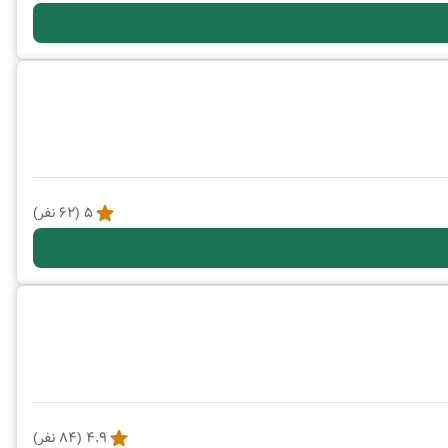
5
(
62
نفر)
4.9
(
84
نفر)