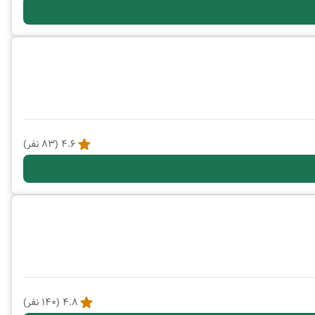
4.6
(
83
نفر)
4.8
(
140
نفر)