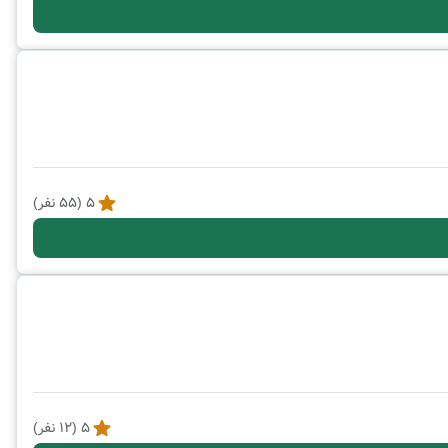
5
(
55
نفر)
5
(
12
نفر)