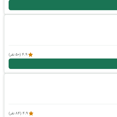
4.9
(
50
نفر)
4.9
(
84
نفر)