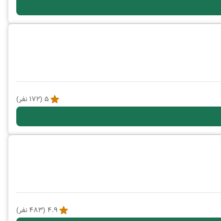
5
(
172
نفر)
4.9
(
483
نفر)