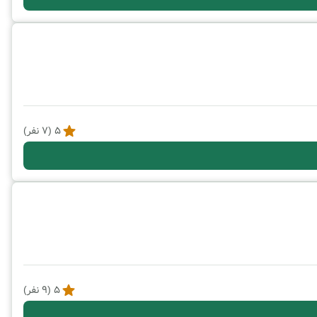
5
(
7
نفر)
5
(
9
نفر)