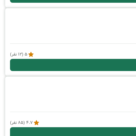
5
(
12
نفر)
4.7
(
85
نفر)