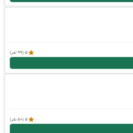
5
(
99
نفر)
5
(
50
نفر)