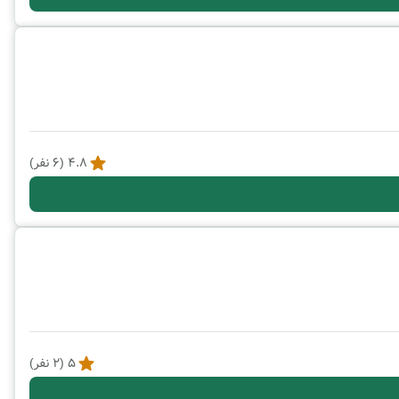
4.8
(
6
نفر)
5
(
2
نفر)