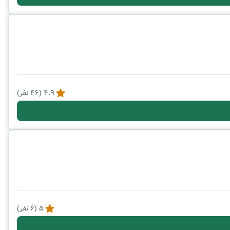
4.9
(
46
نفر)
5
(
6
نفر)