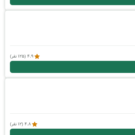
4.9
(
125
نفر)
4.8
(
12
نفر)