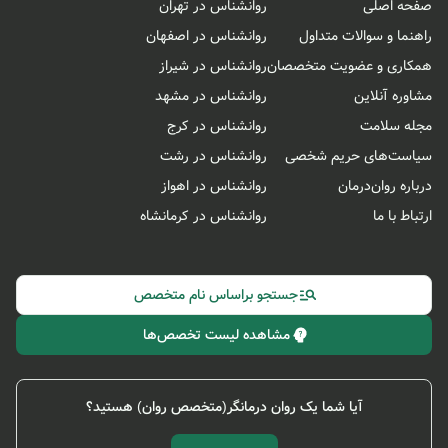
بهترین افراد و گمارش آن ها به مشاغلی متناسب با مهارت
صفحه اصلی
روانشناس در تهران
ها، توانایی ها و شخصیت آن ها (همتاسازی شخص-شغل)
راهنما و سوالات متداول
روانشناس در اصفهان
بالندگی سازمانی: بهبود ارتباطات در محل کار، فعالیت های
همکاری و عضویت متخصصان
روانشناس در شیراز
گروهی، فرهنگ سازمانی، جو سازمانی و ساختار سازمانی
تحلیل شغل، توصیف شغل و طراحی مشاغل
مشاوره آنلاین
روانشناس در مشهد
مسائل مربوط به محیط کار: ارگونومی محیط، ابزار و
مجله سلامت
روانشناس در کرج
تجهیزات، ایمنی، فنگ شویی، روانشناسی رنگ و ...
انجام پژوهش های سازمانی: تشخیصی، آماری، سنجش
سیاست‌های حریم شخصی
روانشناس در رشت
نگرش و ...
درباره روان‌درمان
روانشناس در اهواز
آموزش و کارآموزی کارکنان
ارتباط با ما
روانشناس در کرمانشاه
و ...
جستجو براساس نام متخصص
مشاهده لیست تخصص‌ها
آیا شما یک روان درمانگر(متخصص روان) هستید؟