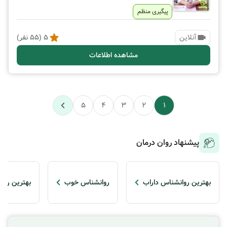
پیگیری منظم
آنلاین
5
(
55
نفر)
مشاهده اطلاعات
5
4
3
2
1
پیشنهاد روان درمان
بهترین روانشناس داراب
روانشناس خوب
بهترین روا