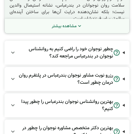
سلامت روان نوجوانان در
بندرعباس
، نشانه استیصال والدین
نیست؛ بلکه نشان‌دهنده درایت آن‌ها برای ساختن آینده‌ای
سالم‌تر برای فرزندشان است.
مشاهده بیشتر
روانشناس نوجوان دقیقاً چه
کاری انجام می‌دهد؟
چطور نوجوان خود را راضی کنیم به روانشناس
بسیاری از افراد تصور می‌کنند که مراجعه به تراپیست تنها مختص
نوجوان در بندرعباس مراجعه کند؟
بحران‌های شدید است. اما روانشناس نوجوان متخصص سلامت
روان است که بر نیازهای خاص این گروه سنی تمرکز دارد.
برخلاف روانشناس کودک که شاید بیشتر از بازی‌درمانی استفاده
رزرو نوبت مشاور نوجوان بندرعباس در پلتفرم روان
کند، یا روانشناس بزرگسال که بر گفتگوی منطقی محض متمرکز
درمان چطور است؟
است، روانشناس نوجوان باید زبان مشترکی بین این دو دنیا پیدا
کند.
بهترین روانشناس نوجوان بندرعباس را چطور پیدا
مغز نوجوان در حال خانه‌تکانی است (به‌ویژه در بخش کورتکس
کنیم؟
پیشانی که مسئول تصمیم‌گیری است). این یعنی رفتارهایی مثل
ریسک‌پذیری، نوسان خلق و فاصله گرفتن از والدین، بخشی از
فرآیند تکامل است، نه لزوماً لج‌بازی. کار متخصص این است که
بهترین دکتر متخصص مشاوره نوجوان را چطور در
تشخیص دهد کدام رفتار "طبیعی" و کدام یک نشانه "اختلال"