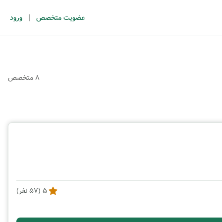
|
عضویت متخصص
ورود
8 متخصص
5
(
57
نفر)