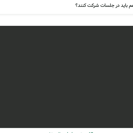
ند تا مغز را که توسط مواد تغییر سیم‌کشی داده است (Rewiring)، دوباره به حالت تعادل بازگردانند.
 هم باید در جلسات شرکت کنند؟
واست کمک، نشانه شجاعت است. اگر به یک
مشاور ترک اعتیاد آقا یا خانم در
کر