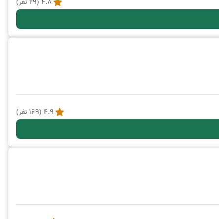
4.8
(
29
نفر)
4.9
(
169
نفر)