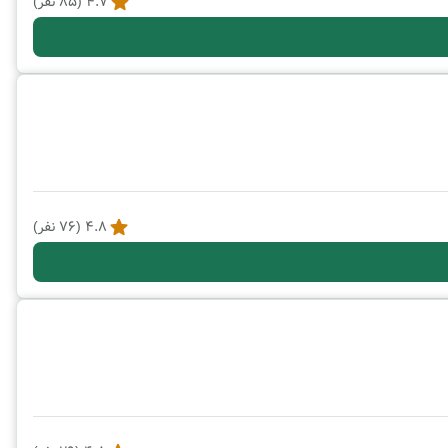
4.7
(
85
نفر)
4.8
(
76
نفر)