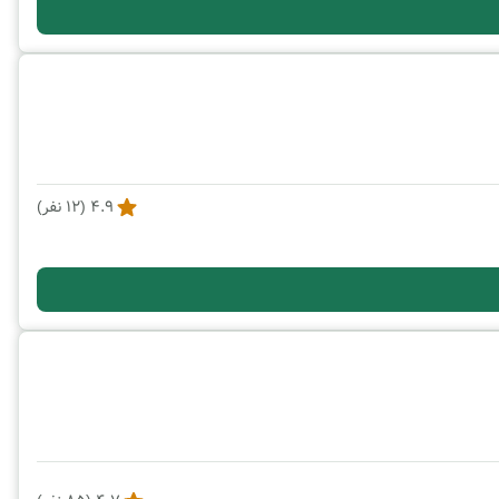
4.9
(
12
نفر)