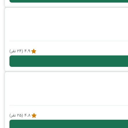
4.9
(
24
نفر)
4.8
(
25
نفر)