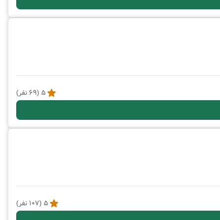
5
(
69
نفر)
5
(
107
نفر)