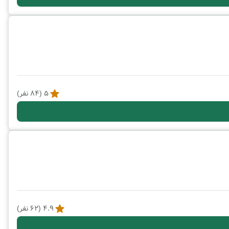
5
(
84
نفر)
4.9
(
62
نفر)