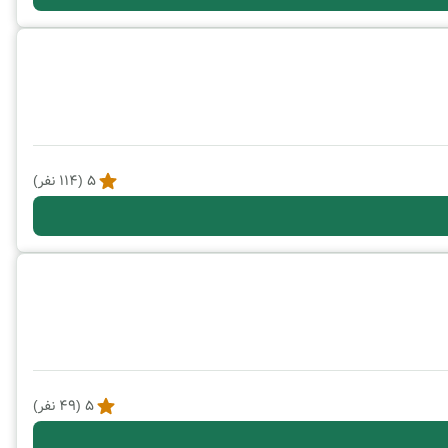
5
(
114
نفر)
5
(
49
نفر)