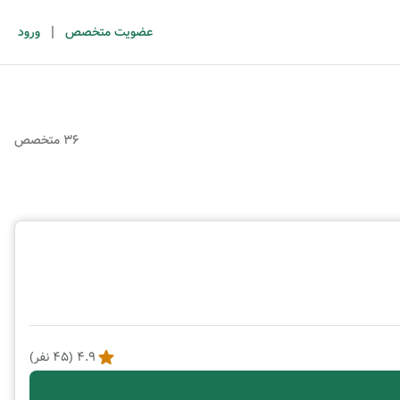
|
عضویت متخصص
ورود
36 متخصص
4.9
(
45
نفر)