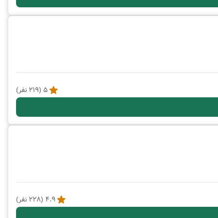
5
(
219
نفر)
4.9
(
228
نفر)