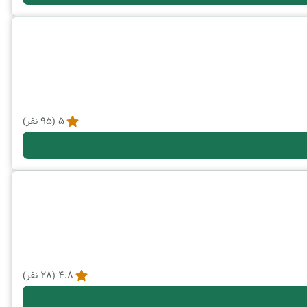
5
(
95
نفر)
4.8
(
28
نفر)