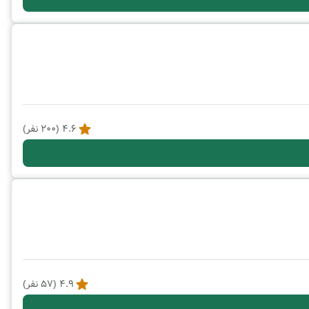
4.6
(
200
نفر)
4.9
(
57
نفر)