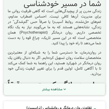
شما در مسیر خودشناسی
زندگی مدرن پر از پیچیدگی‌هایی است که گاهی ظرفیت روانی ما
برای مدیریت آن‌ها کافی نیست. احساس اضطراب مداوم،
غم‌های حل‌نشده، روابط آسیب‌زا یا صرفاً حس "گم‌شدگی" در
زندگی، نشانه‌هایی هستند که به ما می‌گویند نیاز به یک نگاه
تخصصی داریم. روان درمانگر (Psychotherapist) همان
متخصصی است که در این مسیر تاریک، چراغ قوه را به دست
شما می‌دهد تا راه خود را پیدا کنید.
در روان‌درمان، ما دسترسی شما را به شبکه‌ای از معتبرترین
متخصصان سلامت روان تسهیل کرده‌ایم. اگر به دنبال یافتن یک
روان درمانگر در شهرکرد
هستید، این راهنما به شما کمک می‌کند
تا با آگاهی کامل، اولین قدم را برای تغییر کیفیت زندگی خود
بردارید.
روان درمانگر کیست و دقیقاً
مشاهده بیشتر
چه کاری انجام می‌دهد؟
بسیاری از افراد تصور می‌کنند کار روان درمانگر نصیحت کردن یا
دادن راهکارهای فوری است. اما واقعیتِ علمی متفاوت است.
تفاوت روان درمانگر و روانشناس (تراپیست)