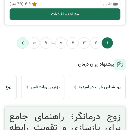
آنلاین
4.9
(
49
نفر)
مشاهده اطلاعات
10
9
...
5
4
3
2
1
پیشنهاد روان درمان
روانشناس خوب در امیدیه
بهترین روانشناس
زوج درم
زوج درمانگر؛ راهنمای جامع
برای بازسازی و تقویت رابطه