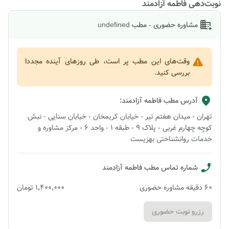
نوبت‌دهی فاطمه آزادمند
مشاوره حضوری - مطب undefined
وقت‌های این مطب پر است، طی روزهای آینده مجددا
بررسی کنید.
آدرس مطب
فاطمه آزادمند
:
تهران - میدان هفتم تیر - خیابان کریمخان - خیابان سنایی - نبش
کوچه چهارم غربی - پلاک ۹ - طبقه ۱ - واحد ۶ - مرکز مشاوره و
خدمات روانشناختی بهزیست
شماره تماس مطب
فاطمه آزادمند
60
دقیقه
مشاوره حضوری
۱٬۴۰۰٬۰۰۰
تومان
رزرو نوبت حضوری