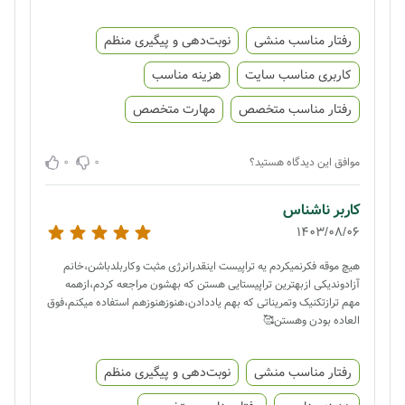
رفتار مناسب منشی
نوبت‌دهی و پیگیری منظم
کاربری مناسب سایت
هزینه مناسب
رفتار مناسب متخصص
مهارت متخصص
0
0
موافق این دیدگاه هستید؟
کاربر ناشناس
1403/08/06
هیچ موقه فکرنمیکردم یه تراپیست اینقدرانرژی مثبت وکاربلدباشن،خانم
آزادوندیکی ازبهترین تراپیستایی هستن که بهشون مراجعه کردم،ازهمه
مهم ترازتکنیک وتمریناتی که بهم یاددادن،هنوزهنوزهم استفاده میکنم،فوق
العاده بودن وهستن🥰
رفتار مناسب منشی
نوبت‌دهی و پیگیری منظم