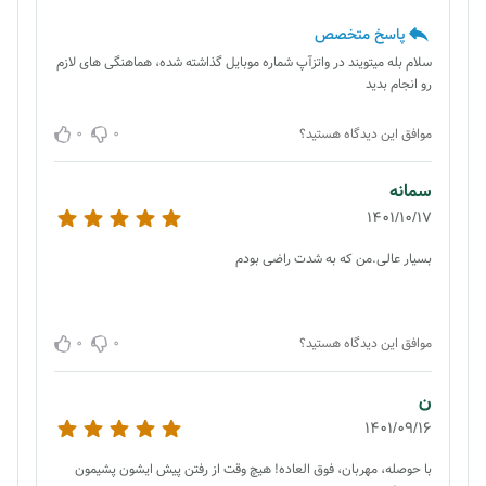
پاسخ متخصص
سلام بله میتویند در واتزآپ شماره موبایل گذاشته شده، هماهنگی های لازم
رو انجام بدید
0
0
موافق این دیدگاه هستید؟
سمانه
1401/10/17
بسیار عالی.من که به شدت راضی بودم
0
0
موافق این دیدگاه هستید؟
ن
1401/09/16
با حوصله، مهربان، فوق العاده! هیچ وقت از رفتن پیش ایشون پشیمون