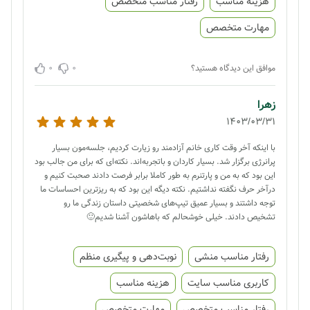
هزینه مناسب
رفتار مناسب متخصص
مهارت متخصص
0
0
موافق این دیدگاه هستید؟
زهرا
1403/03/31
با اینکه آخر وقت کاری خانم آزادمند رو زیارت کردیم، جلسه‌مون بسیار
پرانرژی برگزار شد. بسیار کاردان و باتجربه‌اند. نکته‌ای که برای من جالب بود
این بود که به من و پارتنرم به طور کاملا برابر فرصت دادند صحبت کنیم و
درآخر حرف نگفته نداشتیم. نکته دیگه این بود که به ریزترین احساسات ما
توجه داشتند و بسیار عمیق تیپ‌های شخصیتی داستان زندگی ما رو
تشخیص دادند. خیلی خوشحالم که باهاشون آشنا شدیم🙂
رفتار مناسب منشی
نوبت‌دهی و پیگیری منظم
کاربری مناسب سایت
هزینه مناسب
رفتار مناسب متخصص
مهارت متخصص