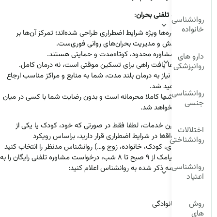
چارچوب مشاوره تلفنی بحران
:
روانشناسی
خانواده
این مشاوره‌ها ویژه شرایط اضطراری طراحی شده‌اند؛ تمرکز آن‌ها بر
کاهش تنش و مدیریت بحران‌های روانی فوری‌ست.
جلسات مشاوره محدود، کوتاه‌مدت و حمایتی هستند.
دارو های
هدف آن‌ها یافت راهی برای تسکین موقتی است، نه درمان کامل.
روانپزشکی
در صورت نیاز به درمان بلند مدت، شما به منابع و مراکز مناسب ارجاع
داده خواهید شد.
روانشناسی
اطلاعات شما کاملا محرمانه است و بدون رضایت شما با کسی در میان
جنسی
گذاشته نخواهد شد.
برای استفاده از این خدمات، لطفا فقط در صورتی که خود، کودک یا یکی از
اختلالات
اعضای خانواده واقعا در شرایط اضطراری قرار دارید، براساس رویکرد
روانشناختی
متخصصین (فردی، کودک، خانواده، زوج و…) روانشناس مدنظر را انتخاب کنید
و فقط از طریق پیامک از ۹ صبح تا ۸ شب، درخواست مشاوره تلفنی رایگان را به
روانشناسی
صورتی که در ادامه ذکر شده به روانشناس اعلام کنید:
اعتیاد
در پیام خود:
روش
نام نام خانوادگی
های
سن