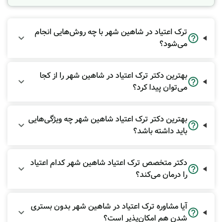
جنبه‌های فیزیکی و سم‌زدایی نظارت دارند، مشاور ترک اعتیاد بر
روی "چرایی" مصرف و "چگونگی" زیستن بدون مواد تمرکز دارد.
این متخصصان با ارزیابی دقیق، شدت اختلال مصرف مواد و
ترک اعتیاد در شاهین شهر با چه روش‌هایی انجام
وجود همزمان اختلالات روانی دیگر مانند افسردگی یا
اضطراب
را
می‌شود؟
بررسی می‌کنند.
برنامه‌های درمانی آن‌ها شامل موارد زیر است:
بهترین دکتر ترک اعتیاد در شاهین شهر را از کجا
درمان شناختی-رفتاری (CBT):
شناسایی محرک‌های شروع
می‌توان پیدا کرد؟
مصرف (Triggers) و آموزش مهارت‌های مقابله با وسوسه.
پیشگیری از بازگشت دوباره به مواد:
تدوین استراتژی‌هایی
برای مدیریت موقعیت‌های وسوسه برانگیز و پرخطر.
بهترین دکتر ترک اعتیاد شاهین شهر چه ویژگی‌هایی
مداخله خانوادگی:
آموزش به خانواده برای قطع رفتارهای
باید داشته باشد؟
حمایتگرانه ناسالم و ایجاد محیطی امن برای بهبودی.
اهمیت انتخاب
مشاور ترک
دکتر متخصص ترک اعتیاد شاهین شهر کدام اعتیاد
اعتیاد
همسو با نیازهای هر
را درمان می‌کند؟
فردی
آیا مشاوره ترک اعتیاد در شاهین شهر بدون بستری
در مسیر بهبودی، فرد در حال ترک باید احساس کند که مشاور،
شدن هم امکان‌پذیر است؟