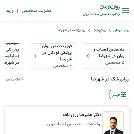
|
عضویت متخصص
ورود
روانپزشک در شهرضا
روان درمان
روانپزشک
فلوشیپ ط
فوق تخصص روان
متخصص اعصاب و
روان‌تنی
پزشکی کودکان در
روان در شهرضا
(سایکوسوما
شهرضا
5 متخصص
در شهرضا
0 متخصص
0 متخصص
روانپزشک در شهرضا
6 متخصص
فیلتر
دکتر علیرضا زری باف
|
روانپزشک
متخصص اعصاب و روان