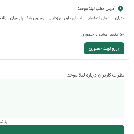
آدرس مطب
لیلا موحد
:
تهران - اشرفی اصفهانی - ابتدای بلوار مرزداران - روبروی بانک پارسیان - بالای مسکن مدرن - پلاک 
50
دقیقه
مشاوره حضوری
رزرو نوبت حضوری
نظرات کاربران درباره
لیلا موحد
با ث