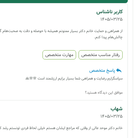
کاربر ناشناس
1405/03/25
از همراهی و حمایت خانم دکتر بسیار ممنونم همیشه با حوصله و دقت به صحبت‌هام گوش
چالش‌هام پیدا کنم.
رفتار مناسب متخصص
مهارت متخصص
پاسخ متخصص
سپاسگزارم،رضایت و همراهی شما بسیار برایم ارزشمند است 🌸🌸🙏
موافق این دیدگاه هستید؟
شهاب
1405/03/25
خانم دکتر موحد عالی از وقتی که مراجع ایشان هستم خیلی لحاظ فردی تونستم رشد کن