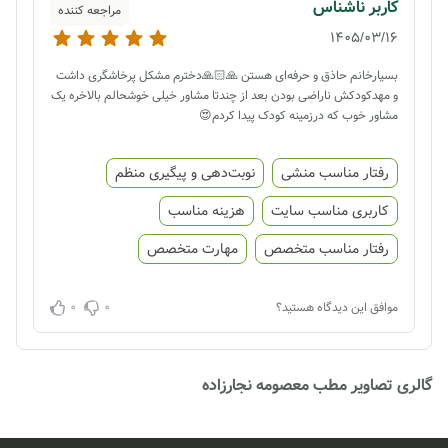
کاربر ناشناس
مراجعه کننده
1405/03/16
بسیارخانم حاذق و حرفه‌ای هستن 🙏🏻🙏دخترم مشکل پرخاشگری داشت
و مهدکودکش ناراضی بودن بعد از چندتا مشاور خیلی خوشحالم بالاخره یک
مشاور خوب که درزمینه کودک پیدا کردم😍
رفتار مناسب منشی
نوبت‌دهی و پیگیری منظم
کاربری مناسب سایت
هزینه مناسب
رفتار مناسب متخصص
مهارت متخصص
0
0
موافق این دیدگاه هستید؟
گالری تصاویر مطب معصومه نجارزاده