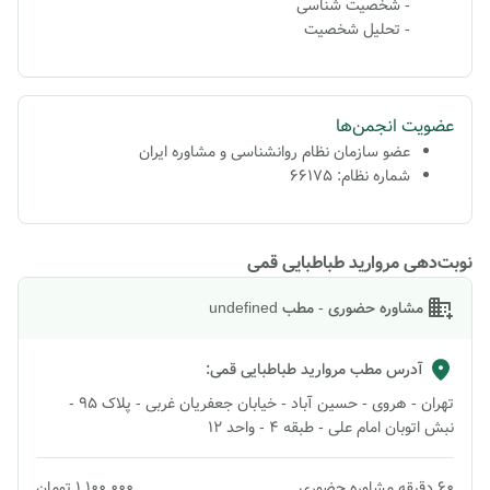
- شخصیت شناسی
- تحلیل شخصیت
عضویت انجمن‌ها
عضو سازمان نظام روانشناسی و مشاوره ایران
شماره نظام: 66175
نوبت‌دهی مروارید طباطبایی قمی
مشاوره حضوری - مطب undefined
آدرس مطب
مروارید طباطبایی قمی
:
تهران - هروی - حسین آباد - خیابان جعفریان غربی - پلاک 95 -
نبش اتوبان امام علی - طبقه 4 - واحد 12
60
دقیقه
مشاوره حضوری
۱٬۱۰۰٬۰۰۰
تومان