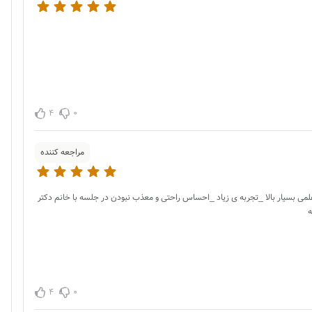
4
0
مراجعه کننده
علمی بسیار بالا _تجربه ی زیاد _احساس راحتی و معذب نبودن در جلسه با خانم دکتر
ه
4
0