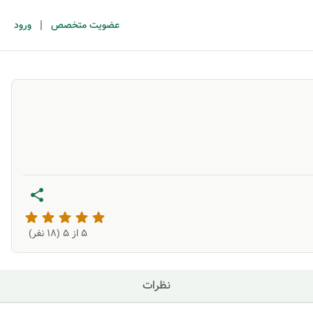
|
عضویت متخصص
ورود
5
از ۵ (
18
نفر)
نظرات