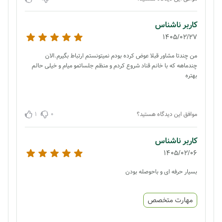
کاربر ناشناس
1405/02/27
من چندتا مشاور قبلا عوض کرده بودم نمیتونستم ارتباط بگیرم.الان
چندماهه که با خانم قناد شروع کردم و منظم جلساتمو میام و خیلی حالم
بهتره
1
0
موافق این دیدگاه هستید؟
کاربر ناشناس
1405/02/06
بسیار حرفه ای و باحوصله بودن
مهارت متخصص