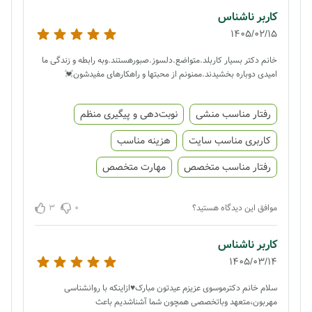
کاربر ناشناس
1405/02/15
خانم دکتر بسیار کاربلد.متواضع.دلسوز.صبورهستند.وبه رابطه و زندگی ما
امیدی دوباره بخشیدند.ممنونم از محبتها و راهکارهای مفیدشون💓
رفتار مناسب منشی
نوبت‌دهی و پیگیری منظم
کاربری مناسب سایت
هزینه مناسب
رفتار مناسب متخصص
مهارت متخصص
3
0
موافق این دیدگاه هستید؟
کاربر ناشناس
1405/03/14
سلام خانم دکترموسوی عزیزم عیدتون مبارک♥️ازاینکه با روانشناسی
مهربون،متعهد وباتخصصی همچون شما آشناشدیم باعث