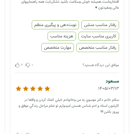
افتخارماست.همیشه خوش وسلامت باشید.تشکربابت همه راهنماییهای
عالی ومفیدتون ♥️
رفتار مناسب منشی
نوبت‌دهی و پیگیری منظم
کاربری مناسب سایت
هزینه مناسب
رفتار مناسب متخصص
مهارت متخصص
2
0
موافق این دیدگاه هستید؟
مسعود
1405/03/13
سلام خانم دكتر موسوي به من وخانوادم خيلي كمك كردن و واقعا در
كارشون استاد و ادم شناس هستن اميدوارم تو تمام مراحل زندگي موفق و
پيروز باشن🌹