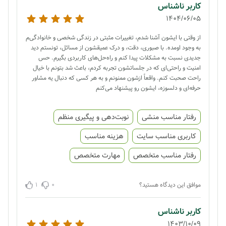
کاربر ناشناس
1404/06/05
از وقتی با ایشون آشنا شدم، تغییرات مثبتی در زندگی شخصی و خانوادگی‌م
به وجود اومده. با صبوری، دقت، و درک عمیقشون از مسائل، تونستم دید
جدیدی نسبت به مشکلات پیدا کنم و راه‌حل‌های کاربردی بگیرم. حس
امنیت و راحتی‌ای که در جلساتشون تجربه کردم، باعث شد بتونم با خیال
راحت صحبت کنم. واقعاً ازشون ممنونم و به هر کسی که دنبال یه مشاور
حرفه‌ای و دلسوزه، ایشون رو پیشنهاد می‌کنم
رفتار مناسب منشی
نوبت‌دهی و پیگیری منظم
کاربری مناسب سایت
هزینه مناسب
رفتار مناسب متخصص
مهارت متخصص
1
0
موافق این دیدگاه هستید؟
کاربر ناشناس
1403/10/09