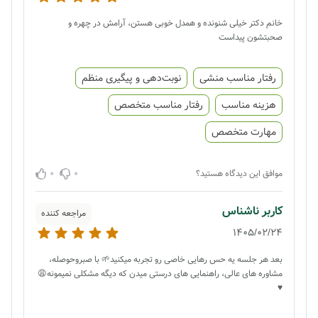
خانم دکتر خیلی شنونده و همدل خوبی هستن، آرامش در چهره و
صحبتشون پیداست
رفتار مناسب منشی
نوبت‌دهی و پیگیری منظم
هزینه مناسب
رفتار مناسب متخصص
مهارت متخصص
0
0
موافق این دیدگاه هستید؟
کاربر ناشناس
مراجعه کننده
1405/02/24
بعد هر جلسه یه حس رهایی خاصی رو تجربه میکنید🌱 با صبروحوصله،
مشاوره های عالی، راهنمایی های درستی میدن که دیگه مشکلی نمیمونه😩
♥️