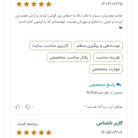
1404/02/25
خانم محمدیان بسیار با دقت بالا به حرفای من گوش کردند و با من همدردی
کردند و خیلی با اخلاق و مهربان هستند خوشحالم که با ایشون آشنا شدم
❤️
نوبت‌دهی و پیگیری منظم
کاربری مناسب سایت
هزینه مناسب
رفتار مناسب متخصص
مهارت متخصص
پاسخ متخصص
ممنون از نظر شما🙏🏼🌺
1
0
موافق این دیدگاه هستید؟
کاربر ناشناس
مراجعه کننده
1405/03/08