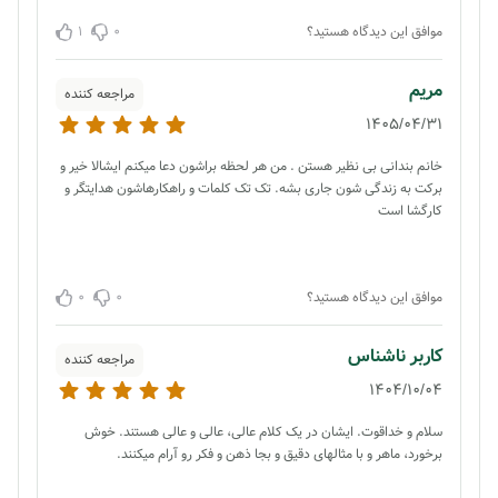
1
0
موافق این دیدگاه هستید؟
مریم
مراجعه کننده
1405/04/31
خانم بندانی بی نظیر هستن . من هر لحظه براشون دعا میکنم ایشالا خیر و
برکت به زندگی شون جاری بشه. تک تک کلمات و راهکارهاشون هدایتگر و
کارگشا است
0
0
موافق این دیدگاه هستید؟
کاربر ناشناس
مراجعه کننده
1404/10/04
سلام و خداقوت. ایشان در یک کلام عالی، عالی و عالی هستند. خوش
برخورد، ماهر و با مثالهای دقیق و بجا ذهن و فکر رو آرام میکنند.