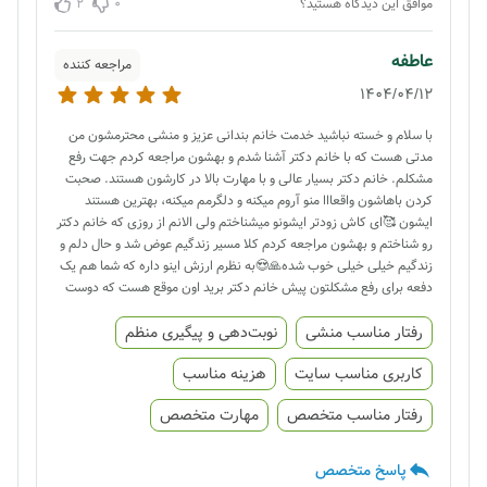
2
0
موافق این دیدگاه هستید؟
عاطفه
مراجعه کننده
1404/04/12
با سلام و خسته نباشید خدمت خانم بندانی عزیز و منشی محترمشون من
مدتی هست که با خانم دکتر آشنا شدم و بهشون مراجعه کردم جهت رفع
مشکلم. خانم دکتر بسیار عالی و با مهارت بالا در کارشون هستند. صحبت
کردن باهاشون واقعااا منو آروم میکنه و دلگرمم میکنه، بهترین هستند
ایشون 🥰ای کاش زودتر ایشونو میشناختم ولی الانم از روزی که خانم دکتر
رو شناختم و بهشون مراجعه کردم کلا مسیر زندگیم عوض شد و حال دلم و
زندگیم خیلی خیلی خوب شده🙏😍به نظرم ارزش اینو داره که شما هم یک
دفعه برای رفع مشکلتون پیش خانم دکتر برید اون موقع هست که دوست
دارید بیشتر بهشون مراجعه کنید با آرزوی سلامتی و موفقیت برای خانم
رفتار مناسب منشی
دکتر بندانی🌹🌹🌹 عاطفه خسروی
نوبت‌دهی و پیگیری منظم
کاربری مناسب سایت
هزینه مناسب
رفتار مناسب متخصص
مهارت متخصص
پاسخ متخصص