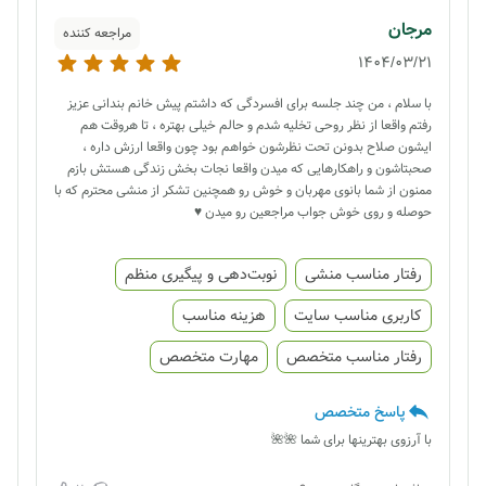
مرجان
مراجعه کننده
1404/03/21
با سلام ، من چند جلسه برای افسردگی که داشتم پیش خانم بندانی عزیز
رفتم واقعا از نظر روحی تخلیه شدم و حالم خیلی بهتره ، تا هروقت هم
ایشون صلاح بدونن تحت نظرشون خواهم بود چون واقعا ارزش داره ،
صحبتاشون و راهکارهایی که میدن واقعا نجات بخش زندگی هستش بازم
ممنون از شما بانوی مهربان و خوش رو همچنین تشکر از منشی محترم که با
حوصله و روی خوش جواب مراجعین رو میدن ♥️
رفتار مناسب منشی
نوبت‌دهی و پیگیری منظم
کاربری مناسب سایت
هزینه مناسب
رفتار مناسب متخصص
مهارت متخصص
پاسخ متخصص
با آرزوی بهترینها برای شما 🌺🌺