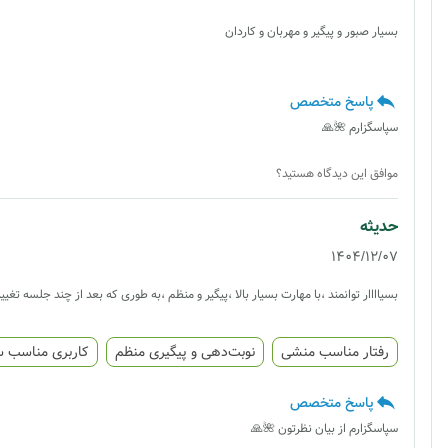
بسیار صبور و پیگیر و مهربان و کاردان
پاسخ متخصص
سپاسگزارم 🌺🙏
موافق این دیدگاه هستید؟
حدیثه
1404/12/07
بسیاااار توانمند ،با مهارت بسیار بالا ،پیگیر و منظم ،به طوری که بعد از چند جلسه تغ
رفتار مناسب منشی
نوبت‌دهی و پیگیری منظم
کاربری مناسب 
پاسخ متخصص
سپاسگزارم از بیان نظرتون 🌺🙏