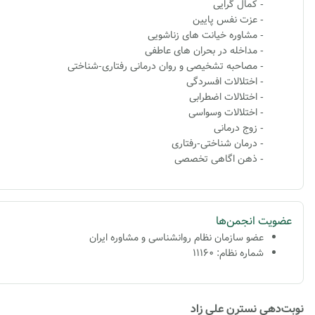
- کمال گرایی
- عزت نفس پایین
- مشاوره خیانت های زناشویی
- مداخله در بحران های عاطفی
- مصاحبه تشخیصی و روان درمانی رفتاری-شناختی
- اختلالات افسردگی
- اختلالات اضطرابی
- اختلالات وسواسی
- زوج درمانی
- درمان شناختی-رفتاری
- ذهن اگاهی تخصصی
عضویت انجمن‌ها
عضو سازمان نظام روانشناسی و مشاوره ایران
شماره نظام: 11160
نوبت‌دهی نسترن علی زاد