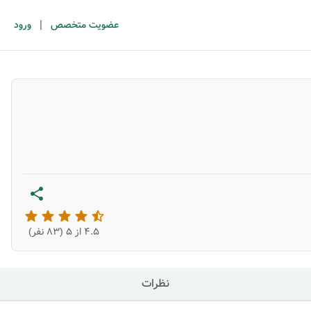
|
عضویت متخصص
ورود
4.5
از ۵ (
83
نفر)
نظرات